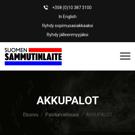
+358 (0)10 387 3100
In English
Ryhdy sopimusasiakkaaksi
Ryhdy jälleenmyyjäksi
AKKUPALOT
Etusivu
/
Paloturvallisuus
/ AKKUPALOT