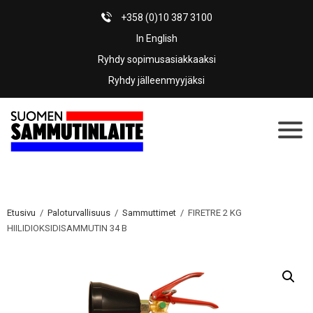
+358 (0)10 387 3100
In English
Ryhdy sopimusasiakkaaksi
Ryhdy jälleenmyyjäksi
Etusivu
/
Paloturvallisuus
/
Sammuttimet
/ FIRETRE 2 KG
HIILIDIOKSIDISAMMUTIN 34 B