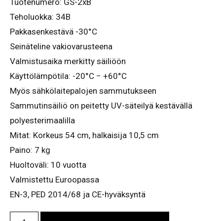
Tuotenumero: GS-2xB
Teholuokka: 34B
Pakkasenkestävä -30°C
Seinäteline vakiovarusteena
Valmistusaika merkitty säiliöön
Käyttölämpötila: -20°C − +60°C
Myös sähkölaitepalojen sammutukseen
Sammutinsäiliö on peitetty UV-säteilyä kestävällä
polyesterimaalilla
Mitat: Korkeus 54 cm, halkaisija 10,5 cm
Paino: 7 kg
Huoltoväli: 10 vuotta
Valmistettu Euroopassa
EN-3, PED 2014/68 ja CE-hyväksyntä