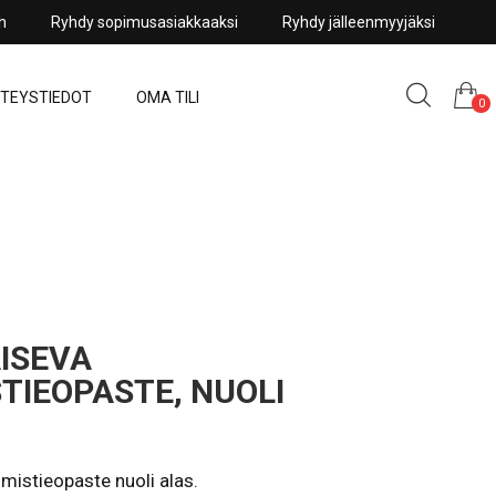
sh
Ryhdy sopimusasiakkaaksi
Ryhdy jälleenmyyjäksi
TEYSTIEDOT
OMA TILI
0
ISEVA
TIEOPASTE, NUOLI
umistieopaste nuoli alas.