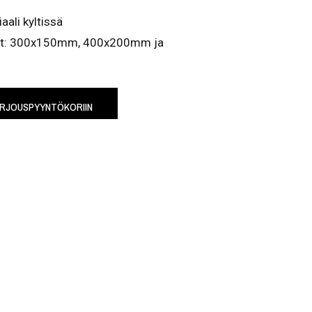
aali kyltissä
koot: 300x150mm, 400x200mm ja
ARJOUSPYYNTÖKORIIN