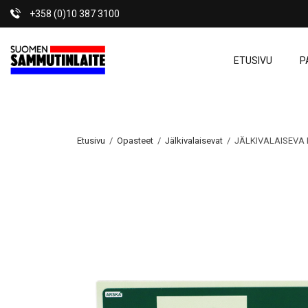
+358 (0)10 387 3100
ETUSIVU
P
Etusivu
/
Opasteet
/
Jälkivalaisevat
/ JÄLKIVALAISEVA 