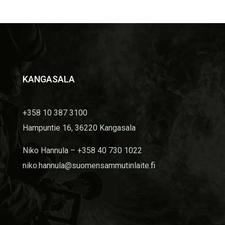
KANGASALA
+358 10 387 3100
Hampuntie 16, 36220 Kangasala
Niko Hannula – +358 40 730 1022
niko.hannula@suomensammutinlaite.fi