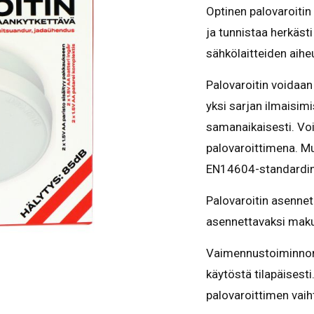
Optinen palovaroitin
ja tunnistaa herkästi
sähkölaitteiden aihe
Palovaroitin voidaan
yksi sarjan ilmaisimi
samanaikaisesti. Vo
palovaroittimena. Mu
EN14604-standardin
Palovaroitin asennet
asennettavaksi maku
Vaimennustoiminnon 
käytöstä tilapäisest
palovaroittimen vaih