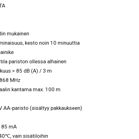
TA
in mukainen
naisuus, kesto noin 10 minuuttia
ainike
 tila pariston ollessa alhainen
kuus > 85 dB (A) / 3 m
i 868 MHz
aalin kantama max. 100 m
 V AA-paristo (sisältyy pakkaukseen)
＜ 85 mA
0℃, vain sisätiloihin