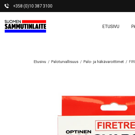
+358 (0)10 387 3100
ETUSIVU
P
Etusivu
/
Paloturvallisuus
/
Palo- ja häkävaroittimet
/ FIR