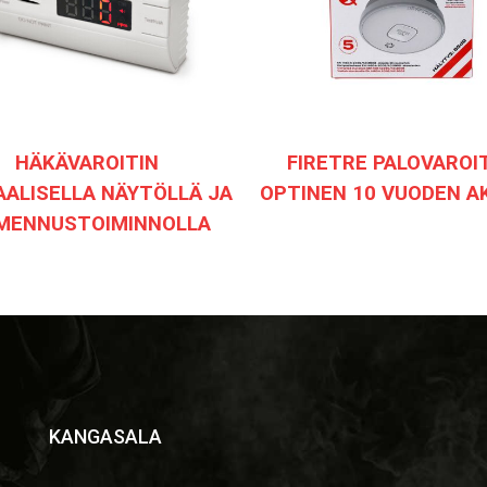
HÄKÄVAROITIN
FIRETRE PALOVAROI
AALISELLA NÄYTÖLLÄ JA
OPTINEN 10 VUODEN A
IMENNUSTOIMINNOLLA
KANGASALA