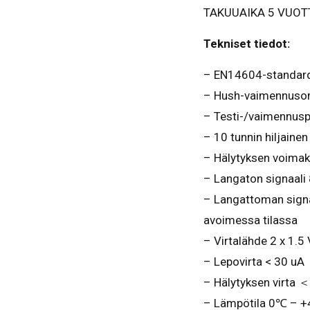
TAKUUAIKA 5 VUOT
Tekniset tiedot:
– EN14604-standard
– Hush-vaimennusomi
– Testi-/vaimennusp
– 10 tunnin hiljainen
– Hälytyksen voimak
– Langaton signaal
– Langattoman sign
avoimessa tilassa
– Virtalähde 2 x 1.5
– Lepovirta < 30 uA
– Hälytyksen virta 
– Lämpötila 0℃ – +4