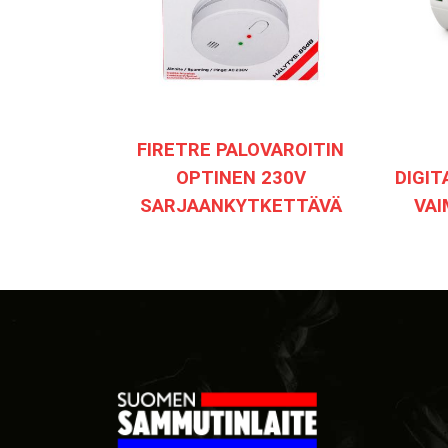
FIRETRE PALOVAROITIN
OPTINEN 230V
DIGIT
SARJAANKYTKETTÄVÄ
VA