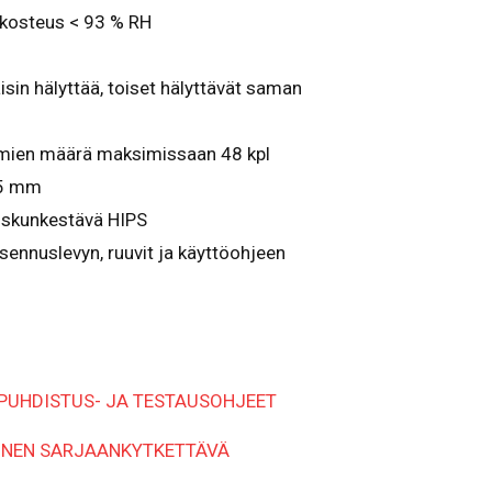
 kosteus < 93 % RH
isin hälyttää, toiset hälyttävät saman
timien määrä maksimissaan 48 kpl
35 mm
 iskunkestävä HIPS
sennuslevyn, ruuvit ja käyttöohjeen
PUHDISTUS- JA TESTAUSOHJEET
INEN SARJAANKYTKETTÄVÄ