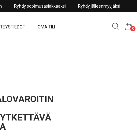
sh
Ryhdy sopimusasiakkaaksi
Ryhdy jälleenmyyjäksi
TEYSTIEDOT
OMA TILI
0
ALOVAROITIN
YTKETTÄVÄ
LA