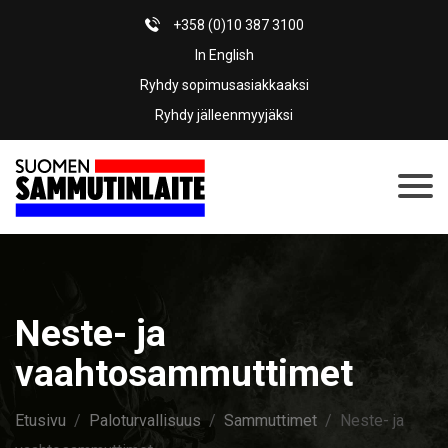
+358 (0)10 387 3100
In English
Ryhdy sopimusasiakkaaksi
Ryhdy jälleenmyyjäksi
Neste- ja
vaahtosammuttimet
Etusivu
/
Paloturvallisuus
/
Sammuttimet
/ Neste- ja