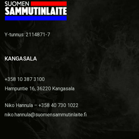
Y-tunnus: 2114871-7
KANGASALA
+358 10 387 3100
Hampuntie 16, 36220 Kangasala
Niko Hannula – +358 40 730 1022
niko.hannula@suomensammutinlaite.fi