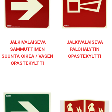
JÄLKIVALAISEVA
JÄLKIVALAISEVA
SAMMUTTIMEN
PALOHÄLYTIN
SUUNTA OIKEA / VASEN
OPASTEKYLTTI
OPASTEKYLTTI