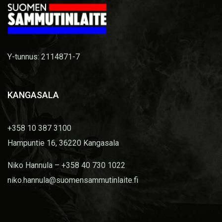
Y-tunnus: 2114871-7
KANGASALA
+358 10 387 3100
Hampuntie 16, 36220 Kangasala
Niko Hannula – +358 40 730 1022
niko.hannula@suomensammutinlaite.fi