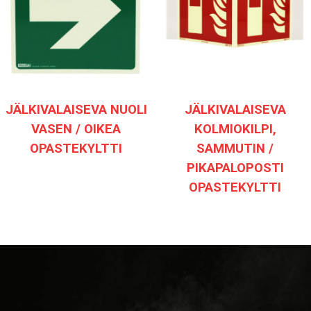
JÄLKIVALAISEVA NUOLI
JÄLKIVALAISEVA
VASEN / OIKEA
KOLMIOKILPI,
OPASTEKYLTTI
SAMMUTIN /
PIKAPALOPOSTI
OPASTEKYLTTI